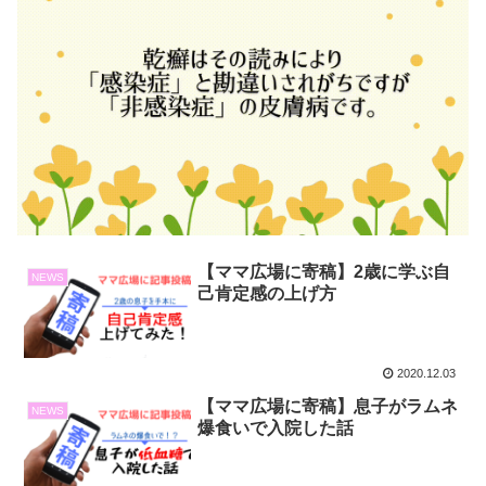
【ママ広場に寄稿】2歳に学ぶ自
NEWS
己肯定感の上げ方
2020.12.03
【ママ広場に寄稿】息子がラムネ
NEWS
爆食いで入院した話