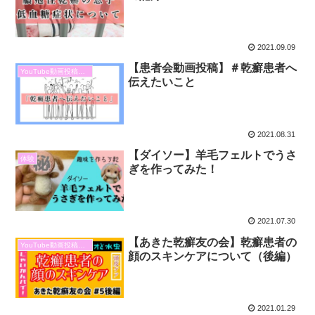
2021.09.09
【患者会動画投稿】＃乾癬患者へ
YouTube動画投稿報告
伝えたいこと
2021.08.31
【ダイソー】羊毛フェルトでうさ
体験
ぎを作ってみた！
2021.07.30
【あきた乾癬友の会】乾癬患者の
YouTube動画投稿報告
顔のスキンケアについて（後編）
2021.01.29